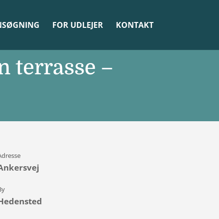
NSØGNING
FOR UDLEJER
KONTAKT
n terrasse –
Adresse
Ankersvej
By
Hedensted