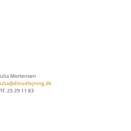
Julia Mortensen
julia@dinudlejning.dk
Tlf. 25 29 11 83