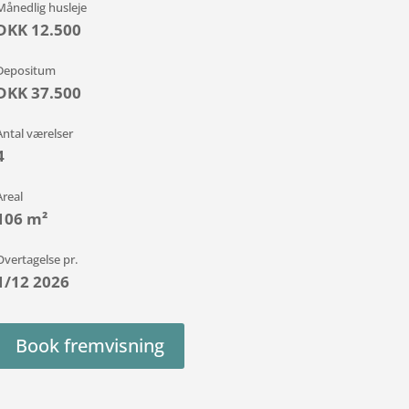
Månedlig husleje
DKK 12.500
Depositum
DKK 37.500
Antal værelser
4
Areal
106 m²
Overtagelse pr.
1/12 2026
Book fremvisning