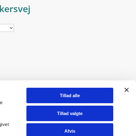
kersvej
varing af personoplysninger om mig
Tillad alle
le
Tillad valgte
givet
Afvis