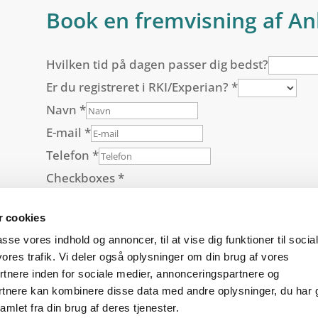
Book en fremvisning af An
Hvilken tid på dagen passer dig bedst?
Er du registreret i RKI/Experian?
*
Navn
*
E-mail
*
Telefon
*
Checkboxes
*
Jeg giver samtykke til behandling og opbe
 cookies
Se vores persondatapolitik her
passe vores indhold og annoncer, til at vise dig funktioner til socia
vores trafik. Vi deler også oplysninger om din brug af vores
Book
nere inden for sociale medier, annonceringspartnere og
rtnere kan kombinere disse data med andre oplysninger, du har 
mlet fra din brug af deres tjenester.