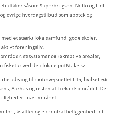
varebutikker såsom Superbrugsen, Netto og Lidl.
re og øvrige hverdagstilbud som apotek og
g med et stærkt lokalsamfund, gode skoler,
 aktivt foreningsliv.
områder, stisystemer og rekreative arealer,
en fisketur ved den lokale put&take sø.
tig adgang til motorvejsnettet E45, hvilket gør
sens, Aarhus og resten af Trekantsområdet. Der
tmuligheder i nærområdet.
mfort, kvalitet og en central beliggenhed i et