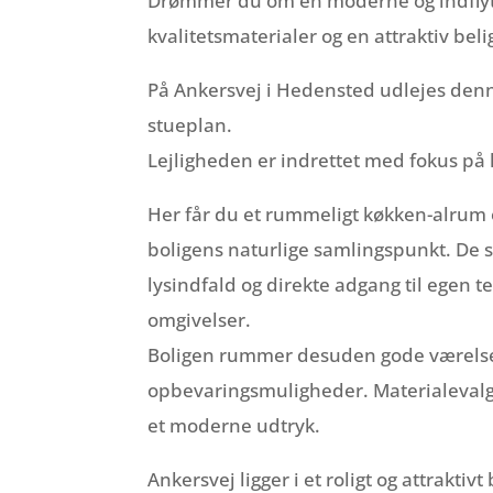
Drømmer du om en moderne og indflytn
kvalitetsmaterialer og en attraktiv be
På Ankersvej i Hedensted udlejes denne
stueplan.
Lejligheden er indrettet med fokus på l
Her får du et rummeligt køkken-alrum 
boligens naturlige samlingspunkt. De st
lysindfald og direkte adgang til egen t
omgivelser.
Boligen rummer desuden gode værelse
opbevaringsmuligheder. Materialevalget
et moderne udtryk.
Ankersvej ligger i et roligt og attrakti