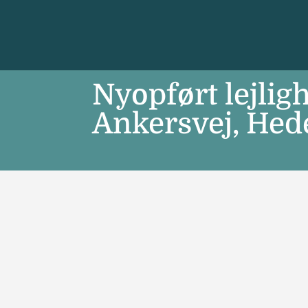
Nyopført lejlig
Ankersvej, Hed