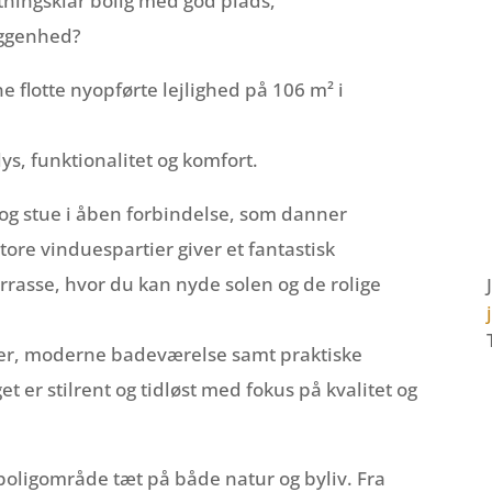
ingsklar bolig med god plads,
liggenhed?
 flotte nyopførte lejlighed på 106 m² i
ys, funktionalitet og komfort.
og stue i åben forbindelse, som danner
ore vinduespartier giver et fantastisk
errasse, hvor du kan nyde solen og de rolige
r, moderne badeværelse samt praktiske
 er stilrent og tidløst med fokus på kvalitet og
vt boligområde tæt på både natur og byliv. Fra