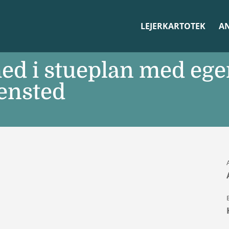
LEJERKARTOTEK
A
hed i stueplan med ege
ensted