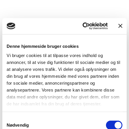
Denne hjemmeside bruger cookies
Vi bruger cookies til at tilpasse vores indhold og
Allégade – 2-værelses
annoncer, til at vise dig funktioner til sociale medier og til
at analysere vores trafik. Vi deler også oplysninger om
Lys og skøn lejlighed beliggende i gåafstand til indkøb og
din brug af vores hjemmeside med vores partnere inden
Horsens centrum.
for sociale medier, annonceringspartnere og
analysepartnere. Vores partnere kan kombinere disse
Lejligheden indeholder køkken med hårde hvidevarer,
data med andre oplysninger, du har givet dem, eller som
soveværelse og værelse med garderobeskabe, stue samt
badeværelse med skabsarrangement og bruseniche og der
de har indsamlet fra din brug af deres tjenester.
er også mulighed for installation af egen vaskemaskine.
Samtykkevalg
Der er mulighed for parkering i gården samt adgang til
Nødvendig
grønne fællesarealer.