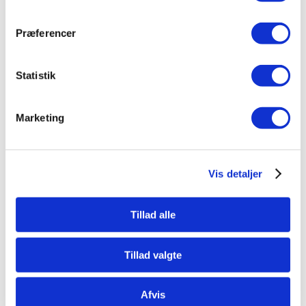
Husdyr er ikke tilladt.
Præferencer
3-vær I 77m2 I 6.267 kr. plus forbrug
Statistik
BOOK EN FREMVISNING
Marketing
Vis detaljer
Tillad alle
Tillad valgte
Afvis